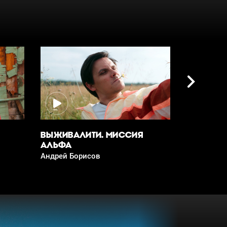
ВЫЖИВАЛИТИ. МИССИЯ
ВЫЖИВАЛ
АЛЬФА
АЛЬФА
Андрей Борисов
Игра уже н